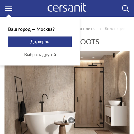
Москва
Главная
Продукты
Керамическая плитка
Коллекции
Ваш город — Москва?
КОЛЛЕКЦИЯ SILVER ROOTS
Да, верно
Выбрать другой