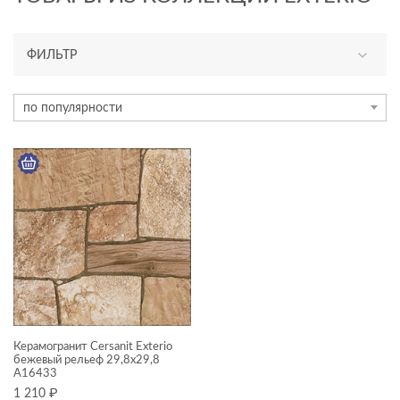
ФИЛЬТР
ТИП ПЛИТКИ
по популярности
керамогранит
ЦВЕТ
ФОРМАТ ПЛИТКИ, СМ
30x30
ДИЗАЙН
Керамогранит Cersanit Exterio
бежевый рельеф 29,8x29,8
A16433
КОЛЛЕКЦИЯ
1 210
₽