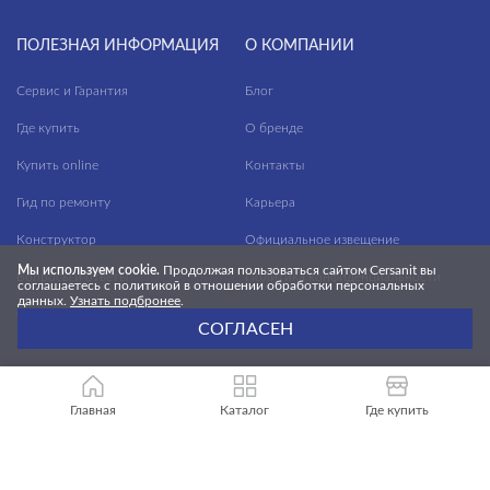
ПОЛЕЗНАЯ ИНФОРМАЦИЯ
О КОМПАНИИ
Сервис и Гарантия
Блог
Где купить
О бренде
Купить online
Контакты
Гид по ремонту
Карьера
Конструктор
Официальное извещение
Мы используем cookie.
Продолжая пользоваться сайтом Cersanit вы
Вопросы и ответы
Политика конфиденциальности
соглашаетесь с политикой в отношении обработки персональных
данных.
Узнать подбронее
.
Файлы для скачивания
СОГЛАСЕН
Главная
Каталог
Где купить
БУДЬ В КУРСЕ НОВОСТЕЙ CERSANIT!
Cообщим вам о новостях, новых продуктах
и выгодных предложениях