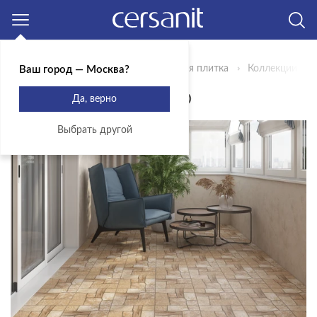
Москва
Главная
Продукты
Керамическая плитка
Коллекции
Ваш город — Москва?
КОЛЛЕКЦИЯ EXTERIO
Да, верно
Выбрать другой