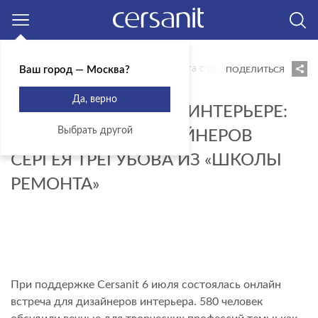
Москва
Главная
Блог
Новости
Работа с цветом в интерьере: в
Ваш город — Москва?
ПОДЕЛИТЬСЯ
18.07.2022
Да, верно
РАБОТА С ЦВЕТОМ В ИНТЕРЬЕРЕ:
Выбрать другой
ВЕБИНАР ДЛЯ ДИЗАЙНЕРОВ
СЕРГЕЯ ТРЕГУБОВА ИЗ «ШКОЛЫ
РЕМОНТА»
При поддержке Cersanit 6 июля состоялась онлайн
встреча для дизайнеров интерьера. 580 человек