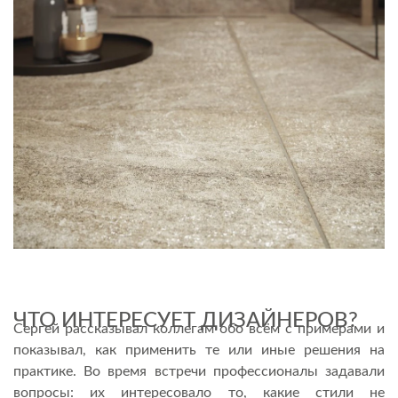
ЧТО ИНТЕРЕСУЕТ ДИЗАЙНЕРОВ?
Сергей рассказывал коллегам обо всём с примерами и
показывал, как применить те или иные решения на
практике. Во время встречи профессионалы задавали
вопросы: их интересовало то, какие стили не