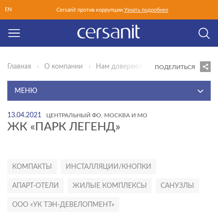
EN
Cersanit против коррупции.
Узнать подробнее
Главная
О компании
Нам доверяют
Центральный ФО
ПОДЕЛИТЬСЯ
МЕНЮ
О КОМПАНИИ
13.04.2021
ЦЕНТРАЛЬНЫЙ ФО, МОСКВА И МО
ЖК «ПАРК ЛЕГЕНД»
О БРЕНДЕ
РУКОВОДСТВО
НАМ ДОВЕРЯЮТ
КОМПАКТЫ
ИНСТАЛЛЯЦИИ/КНОПКИ
НОВОСТИ
АПАРТ-ОТЕЛИ
ЖИЛЫЕ КОМПЛЕКСЫ
САНУЗЛЫ
ПРЕСС-ЦЕНТР
ООО «УК ТЭН-ДЕВЕЛОПМЕНТ»
КАРЬЕРА