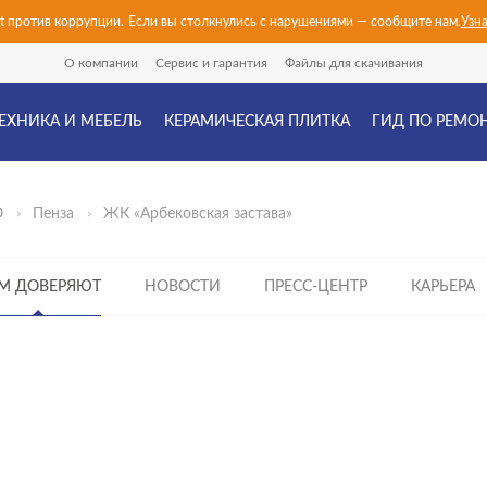
it против коррупции.
Если вы столкнулись с нарушениями — сообщите нам.
Узн
О компании
Сервис и гарантия
Файлы для скачивания
ЕХНИКА И МЕБЕЛЬ
КЕРАМИЧЕСКАЯ ПЛИТКА
ГИД ПО РЕМО
О
Пенза
ЖК «Арбековская застава»
М ДОВЕРЯЮТ
НОВОСТИ
ПРЕСС-ЦЕНТР
КАРЬЕРА