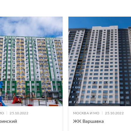
|
|
МО
25.10.2022
МОСКВА И МО
25.10.2022
ринский
ЖК Варшавка