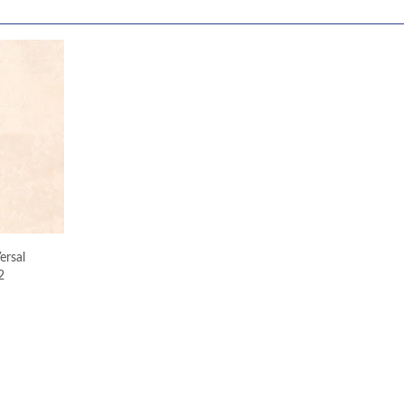
ersal
2