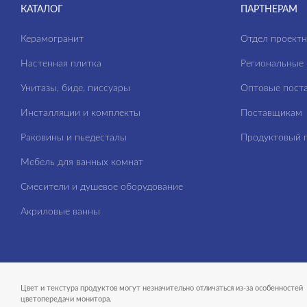
КАТАЛОГ
ПАРТНЕРАМ
Керамогранит
Отдел проект
Настенная плитка
Региональные 
Унитазы, биде, писсуары
Оптовые пост
Инсталляции и комплекты
Поставщикам
Раковины и пьедесталы
Продуктовый п
Мебель для ванных комнат
Смесители и душевое оборудование
Акриловые ванны
Цвет и текстура продуктов могут незначительно отличаться из-за особенностей
цветопередачи монитора.