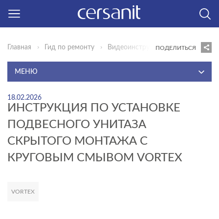
Главная
Гид по ремонту
Видеоинструкции
Инструкция 
ПОДЕЛИТЬСЯ
МЕНЮ
ИДЕИ ДЛЯ ВДОХНОВЕНИЯ
18.02.2026
ИНСТРУКЦИЯ ПО УСТАНОВКЕ
ИННОВАЦИИ КОМФОРТА
ПОДВЕСНОГО УНИТАЗА
ГОТОВЫЕ РЕШЕНИЯ
СКРЫТОГО МОНТАЖА С
СОВЕТЫ ЭКСПЕРТА
КРУГОВЫМ СМЫВОМ VORTEX
ВИДЕОИНСТРУКЦИИ
КОНСТРУКТОР
VORTEX
Развернуть
ВОПРОСЫ И ОТВЕТЫ