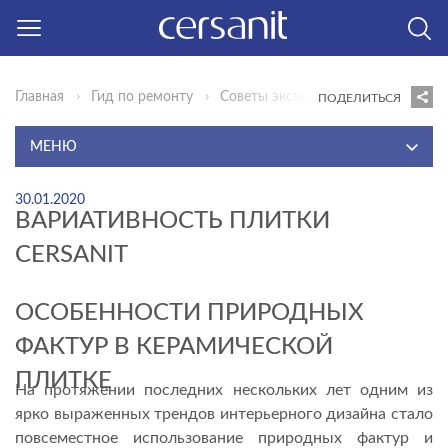
Главная
Гид по ремонту
Советы эксперта
Вариативность
ПОДЕЛИТЬСЯ
МЕНЮ
ИДЕИ ДЛЯ ВДОХНОВЕНИЯ
30.01.2020
ВАРИАТИВНОСТЬ ПЛИТКИ
ИННОВАЦИИ КОМФОРТА
CERSANIT
ГОТОВЫЕ РЕШЕНИЯ
СОВЕТЫ ЭКСПЕРТА
ОСОБЕННОСТИ ПРИРОДНЫХ
ВИДЕОИНСТРУКЦИИ
ФАКТУР В КЕРАМИЧЕСКОЙ
КОНСТРУКТОР
ПЛИТКЕ
На протяжении последних нескольких лет одним из
ВОПРОСЫ И ОТВЕТЫ
ярко выраженных трендов интерьерного дизайна стало
повсеместное использование природных фактур и