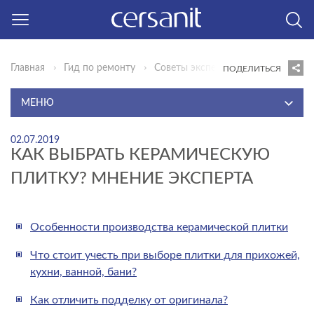
Главная
Гид по ремонту
Советы эксперта
Как выбрать 
ПОДЕЛИТЬСЯ
МЕНЮ
ИДЕИ ДЛЯ ВДОХНОВЕНИЯ
02.07.2019
КАК ВЫБРАТЬ КЕРАМИЧЕСКУЮ
ИННОВАЦИИ КОМФОРТА
ПЛИТКУ? МНЕНИЕ ЭКСПЕРТА
ГОТОВЫЕ РЕШЕНИЯ
СОВЕТЫ ЭКСПЕРТА
Особенности производства керамической плитки
ВИДЕОИНСТРУКЦИИ
Что стоит учесть при выборе плитки для прихожей,
КОНСТРУКТОР
кухни, ванной, бани?
ВОПРОСЫ И ОТВЕТЫ
Как отличить подделку от оригинала?