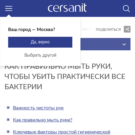
Москва
Главная
Гид по ремонту
Советы эксперта
Как правильн
Ваш город — Москва?
ПОДЕЛИТЬСЯ
Да, верно
МЕНЮ
Выбрать другой
ИДЕИ ДЛЯ ВДОХНОВЕНИЯ
11.06.2020
КАК ПРАВИЛЬНО МЫТЬ РУКИ,
ИННОВАЦИИ КОМФОРТА
ЧТОБЫ УБИТЬ ПРАКТИЧЕСКИ ВСЕ
ГОТОВЫЕ РЕШЕНИЯ
БАКТЕРИИ
СОВЕТЫ ЭКСПЕРТА
ВИДЕОИНСТРУКЦИИ
Важность чистоты рук
КОНСТРУКТОР
Как правильно мыть руки?
ВОПРОСЫ И ОТВЕТЫ
Ключевые факторы простой гигиенической