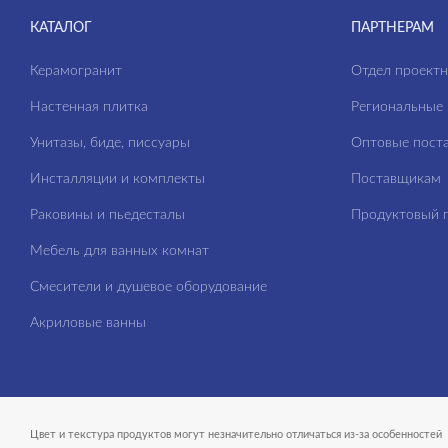
КАТАЛОГ
ПАРТНЕРАМ
Керамогранит
Отдел проект
Настенная плитка
Региональные 
Унитазы, биде, писсуары
Оптовые пост
Инсталляции и комплекты
Поставщикам
Раковины и пьедесталы
Продуктовый п
Мебель для ванных комнат
Смесители и душевое оборудование
Акриловые ванны
Цвет и текстура продуктов могут незначительно отличаться из-за особенностей