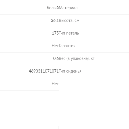
Белый
Материал
36.1
Высота, см
175
Тип петель
Нет
Гарантия
0.6
Вес (в упаковке), кг
4690311071071
Тип сиденья
Нет