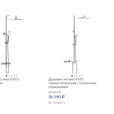
стема VIVO с
Душевая система VIVO
ом
термостатическая с кнопочным
управлением
40 657
₽
36 590
₽
Сравнить