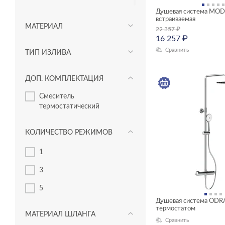
MODUO
Душевая система MO
встраиваемая
МАТЕРИАЛ
NENO
22 357
₽
16 257
₽
ODRA
Сравнить
ТИП ИЗЛИВА
OLIVA
ДОП. КОМПЛЕКТАЦИЯ
VIBE
смеситель
VIVO
термостатический
LARA
КОЛИЧЕСТВО РЕЖИМОВ
1
3
5
Душевая система ODR
термостатом
МАТЕРИАЛ ШЛАНГА
Сравнить