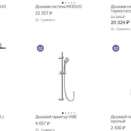
DUO
Душевая система MODUO
Душевая си
термостат
22 357
₽
24 390
₽
Сравнить
20 324
₽
Сравнить
A с
Душевой гарнитур VIBE
Душевой г
круглый
4 057
₽
2 430
₽
Сравнить