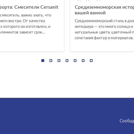
орта: Смесители Cersanit
Средиземноморская истор
вашей ванной
смеситель, важно знать, что
него внутри. От качества
Средиземноморский стиль в диз
з которого он изготовлен, и
интерьера — это много солнца и 
элементов зависит срок…
натуральные цвета, цветочный п
сочетания фактур и материалов.
Cообщи