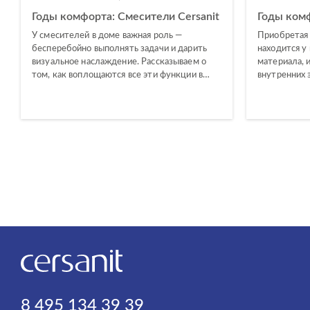
Годы комфорта: Смесители Cersanit
Годы комф
У смесителей в доме важная роль —
Приобретая 
бесперебойно выполнять задачи и дарить
находится у 
визуальное наслаждение. Рассказываем о
материала, и
том, как воплощаются все эти функции в…
внутренних 
8 495 134 39 39