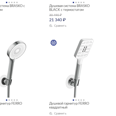
стема BRASKO с
Душевая система BRASKO
ом
BLACK с термостатом
30 490
₽
21 340
₽
Сравнить
арнитур FERRO
Душевой гарнитур FERRO
квадратный
Сравнить