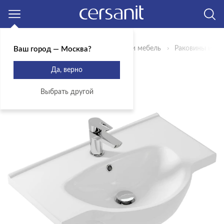
Москва
Главная
Продукты
Сантехника и мебель
Раковины и пь
Ваш город — Москва?
РАКОВИНА NATI 65
Да, верно
Артикул: UM-NAT65/1
Выбрать другой