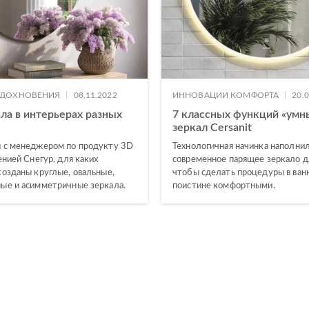
|
|
ВДОХНОВЕНИЯ
08.11.2022
ИННОВАЦИИ КОМФОРТА
20.
ла в интерьерах разных
7 классных функций «умн
зеркал Cersanit
 с менеджером по продукту 3D
Технологичная начинка наполни
енией Снегур, для каких
современное парящее зеркало дл
созданы круглые, овальные,
чтобы сделать процедуры в ван
ые и асимметричные зеркала.
поистине комфортными.