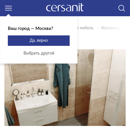
Москва
Главная
Продукты
Сантехника и мебель
Коллекции
Ваш город — Москва?
КОЛЛЕКЦИЯ STRIM
Да, верно
Выбрать другой