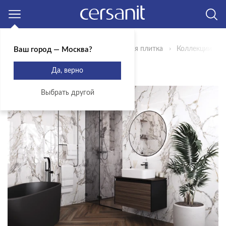
Москва
Главная
Продукты
Керамическая плитка
Коллекции
Ваш город — Москва?
КОЛЛЕКЦИЯ SILVIA
Да, верно
Выбрать другой