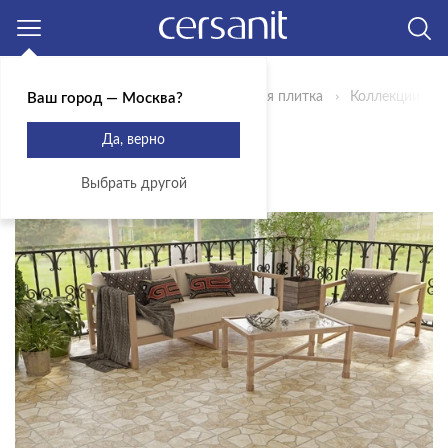
Москва
Главная
Продукты
Керамическая плитка
Коллекции
Ваш город — Москва?
КОЛЛЕКЦИЯ RUFINO
Да, верно
ЭКСКЛЮЗИВ
Выбрать другой