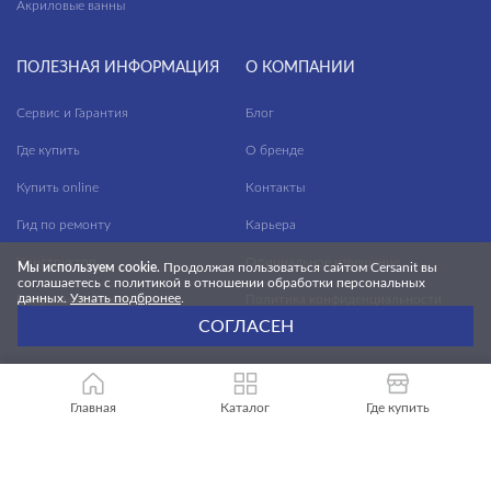
Акриловые ванны
ПОЛЕЗНАЯ ИНФОРМАЦИЯ
О КОМПАНИИ
Сервис и Гарантия
Блог
Где купить
О бренде
Купить online
Контакты
Гид по ремонту
Карьера
Конструктор
Официальное извещение
Мы используем cookie.
Продолжая пользоваться сайтом Cersanit вы
соглашаетесь с политикой в отношении обработки персональных
данных.
Узнать подбронее
.
Вопросы и ответы
Политика конфиденциальности
СОГЛАСЕН
Файлы для скачивания
Главная
Каталог
Где купить
БУДЬ В КУРСЕ НОВОСТЕЙ CERSANIT!
Cообщим вам о новостях, новых продуктах