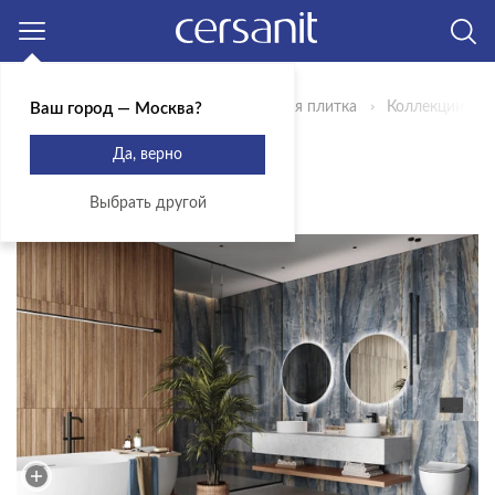
Москва
Главная
Продукты
Керамическая плитка
Коллекции
Ваш город — Москва?
КОЛЛЕКЦИЯ PULSE
Да, верно
ЭКСКЛЮЗИВ
Выбрать другой