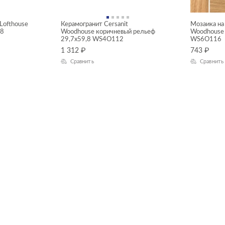
Lofthouse
Керамогранит Cersanit
Мозаика на 
,8
Woodhouse коричневый рельеф
Woodhouse
29,7x59,8 WS4O112
WS6O116
1 312
₽
743
₽
Сравнить
Сравнить