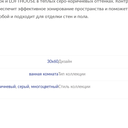
орк и LOFTHOUSE в тёплых серо-коричневых оттенках. Кон
беспечит эффективное зонирование пространства и поможет
обой и подходит для отделки стен и пола.
30х60
Дизайн
ванная комната
Тип коллекции
ричневый
,
серый
,
многоцветный
Стиль коллекции