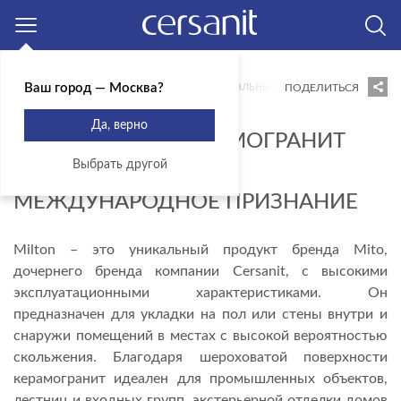
Москва
Главная
Блог
Новости
Уникальный керамогранит Milto
Ваш город — Москва?
ПОДЕЛИТЬСЯ
18.05.2020
Да, верно
УНИКАЛЬНЫЙ КЕРАМОГРАНИТ
Выбрать другой
MILTON ЗАСЛУЖИЛ
МЕЖДУНАРОДНОЕ ПРИЗНАНИЕ
Milton – это уникальный продукт бренда Mito,
дочернего бренда компании Cersanit, с высокими
эксплуатационными характеристиками. Он
предназначен для укладки на пол или стены внутри и
снаружи помещений в местах с высокой вероятностью
скольжения. Благодаря шероховатой поверхности
керамогранит идеален для промышленных объектов,
лестниц и входных групп, экстерьерной отделки домов