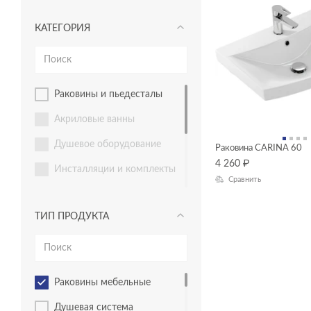
КАТЕГОРИЯ
раковины и пьедесталы
акриловые ванны
душевое оборудование
Раковина CARINA 60
4 260
₽
инсталляции и комплекты
Сравнить
инсталяции и комплекты
ТИП ПРОДУКТА
Комплекты смесителей
мебель для ванной
смесители
раковины мебельные
унитазы, биде, писсуары
душевая система