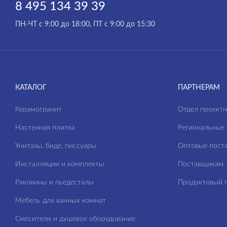
8 495 134 39 39
BRASKO BLACK
ПН-ЧТ с 9:00 до 18:00, ПТ с 9:00 до 15:30
CALLA
CAMEO
CARI
CERSANIA
КАТАЛОГ
ПАРТНЕРАМ
CITY
Керамогранит
Отдел проект
CLASSIC
Настенная плитка
Региональные 
CLASSIC RIBBLE
Унитазы, биде, писсуары
Оптовые пост
CORNER
Инсталляции и комплекты
Поставщикам
CREA
Раковины и пьедесталы
Продуктовый п
DELFI
Мебель для ванных комнат
ECLIPSE
Смесители и душевое оборудование
ELIO