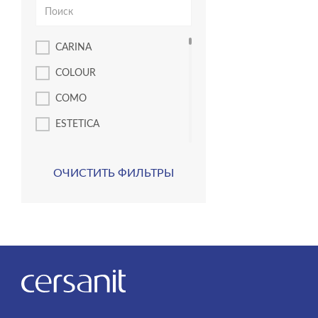
угловые асимметричные
ванны
CARINA
унитазы подвесные
COLOUR
унитазы-компакты
COMO
шкафчики
ESTETICA
MILLE
ОЧИСТИТЬ ФИЛЬТРЫ
MODUO
MODUO SLIM
ACCENTO
AQUA
BLICK
BRASKO