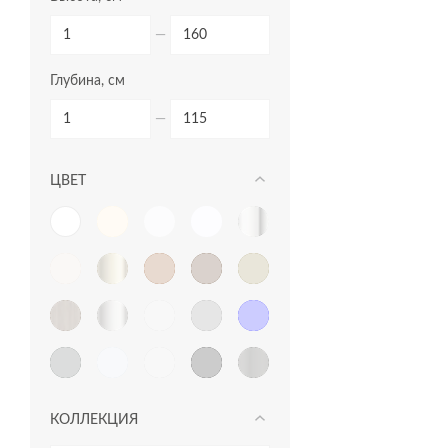
пеналы
—
прямоугольные ванны
Глубина, см
пьедесталы
раковины в столешницу
—
раковины на столешницу
ЦВЕТ
раковины подвесные
раковины с пьедесталом
рамы для ванн
сиденья для унитазов
сифоны для ванн
смесители
столешницы
КОЛЛЕКЦИЯ
тумбы для раковин